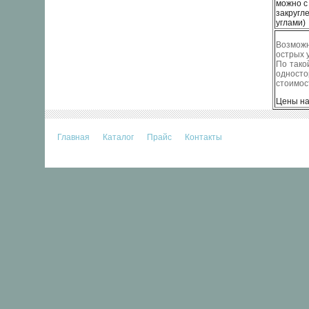
можно с
закругл
углами)
Возмож
острых у
По тако
односто
стоимос
Цены на
Главная
Каталог
Прайс
Контакты