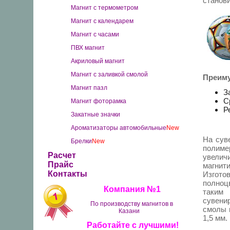
станов
Магнит с термометром
Магнит с календарем
Магнит с часами
ПВХ магнит
Акриловый магнит
Магнит с заливкой смолой
Преиму
Магнит пазл
З
С
Магнит фоторамка
Р
Закатные значки
Ароматизаторы автомобильные
New
На сув
Брелки
New
полим
Расчет
увелич
Прайс
магни
Контакты
Изгот
полноц
Компания №1
таким 
сувенир
По производству магнитов в
смолы 
Казани
1,5 мм.
Работайте с лучшими!