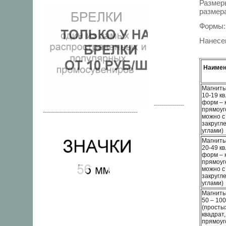
Разме
размера
Формы: 
Нанесе
Наимено
Магниты
10-19 кв
форм – к
---------------
прямоуг
-----------------------------------------------
можно с
закругл
углами)
Магниты
20-49 кв
форм – к
прямоуг
можно с
закругл
углами)
Магниты
50 – 100
(простых
квадрат,
прямоуг