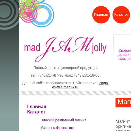
Главная
Каталог
Свора
деньги
часы, 
Полный спектр сувенирной продукции
тел.:(843)214-87-90, факс:(843)231-18-06
Данный сайт не обновляется. Сайт переехал
сюда
www.aimant-k.ru
Магн
Главная
Каталог
Плоский рекламный магнит
Магнит
оригин
Магнит с блокнотом