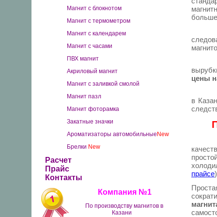
станда
Магнит с блокнотом
магнит
больше
Магнит с термометром
Магнит с календарем
следов
Магнит с часами
магнито
ПВХ магнит
вырубк
Акриловый магнит
цены н
Магнит с заливкой смолой
Магнит пазл
в
Каза
следств
Магнит фоторамка
Закатные значки
Ароматизаторы автомобильные
New
Хорош
Брелки
New
качест
просто
Расчет
холоди
Прайс
прайсе
)
Контакты
Проста
Компания №1
сокра
магнит
По производству магнитов в
самост
Казани