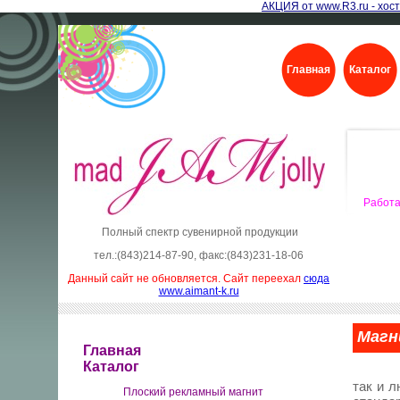
АКЦИЯ от www.R3.ru - хост
Главная
Каталог
Работа
Полный спектр сувенирной продукции
тел.:(843)214-87-90, факс:(843)231-18-06
Данный сайт не обновляется. Сайт переехал
сюда
www.aimant-k.ru
Магн
Главная
Каталог
Мы пр
так и 
Плоский рекламный магнит