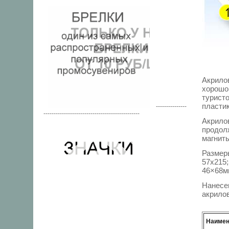
Акрило
хорошо
турист
пластик
---------------
-----------------------------------------------
Акрил
продол
магнит
Размер
57x215
46×68м
Нанесе
акрило
Наимено