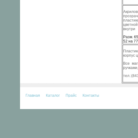
Акрилов
прозра
пластик
цветно
внутри
Разм. 6
52 на 7
Пластик
корпус ц
Все маг
ручками
тел.:(84
Главная
Каталог
Прайс
Контакты