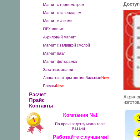
Доступ
Магнит с термометром
Магнит с календарем
Магнит с часами
ПВХ магнит
Акриловый магнит
Магнит с заливкой смолой
Магнит пазл
Магнит фоторамка
Закатные значки
Ароматизаторы автомобильные
New
Брелки
New
Расчет
Акрило
Прайс
изготов
Контакты
Компания №1
По производству магнитов в
Казани
Работайте с лучшими!