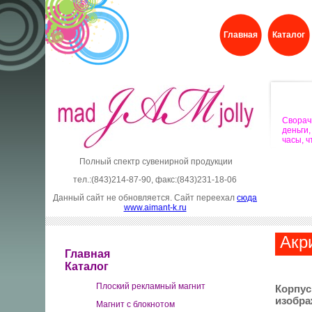
Главная
Каталог
Свора
деньги
часы, 
Полный спектр сувенирной продукции
тел.:(843)214-87-90, факс:(843)231-18-06
Данный сайт не обновляется. Сайт переехал
сюда
www.aimant-k.ru
Акр
Главная
Каталог
Плоский рекламный магнит
Корпу
изобра
Магнит с блокнотом